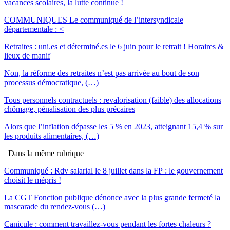
vacances scolaires, la lutte continue !
COMMUNIQUES Le communiqué de l’intersyndicale
départementale : <
Retraites : uni.es et déterminé.es le 6 juin pour le retrait ! Horaires &
lieux de manif
Non, la réforme des retraites n’est pas arrivée au bout de son
processus démocratique, (…)
Tous personnels contractuels : revalorisation (faible) des allocations
chômage, pénalisation des plus précaires
Alors que l’inflation dépasse les 5 % en 2023, atteignant 15,4 % sur
les produits alimentaires, (…)
Dans la même rubrique
Communiqué : Rdv salarial le 8 juillet dans la FP : le gouvernement
choisit le mépris !
La CGT Fonction publique dénonce avec la plus grande fermeté la
mascarade du rendez-vous (…)
Canicule : comment travaillez-vous pendant les fortes chaleurs ?