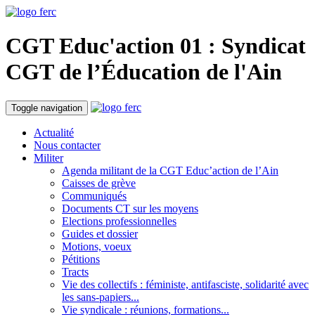
CGT Educ'action
01 : Syndicat
CGT de l’Éducation
de l'Ain
Toggle navigation
Actualité
Nous contacter
Militer
Agenda militant de la CGT Educ’action de l’Ain
Caisses de grève
Communiqués
Documents CT sur les moyens
Elections professionnelles
Guides et dossier
Motions, voeux
Pétitions
Tracts
Vie des collectifs : féministe, antifasciste, solidarité avec
les sans-papiers...
Vie syndicale : réunions, formations...