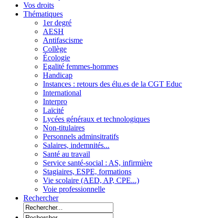
Vos droits
Thématiques
1er degré
AESH
Antifascisme
Collège
Écologie
Egalité femmes-hommes
Handicap
Instances : retours des élu.es de la CGT Educ
International
Interpro
Laïcité
Lycées généraux et technologiques
Non-titulaires
Personnels adminsitratifs
Salaires, indemnités...
Santé au travail
Service santé-social : AS, infirmière
Stagiaires, ESPE, formations
Vie scolaire (AED, AP, CPE...)
Voie professionnelle
Rechercher