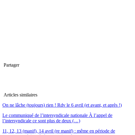
Partager
Articles similaires
On ne lâche (toujours) rien ! Rdv le 6 avril (et avant, et après !)
Le communiqué de l’intersyndicale nationale À l’appel de
l’intersyndicale ce sont plus de deux (…)
11, 12, 13 (manif), 14 avril (re manif) : même en période de