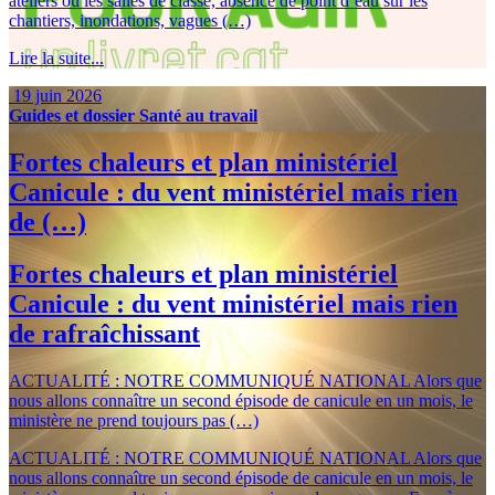
ateliers ou les salles de classe, absence de point d’eau sur les
chantiers, inondations, vagues (…)
Lire la suite...
19 juin 2026
Guides et dossier
Santé au travail
Fortes chaleurs et plan ministériel
Canicule : du vent ministériel mais rien
de (…)
Fortes chaleurs et plan ministériel
Canicule : du vent ministériel mais rien
de rafraîchissant
ACTUALITÉ : NOTRE COMMUNIQUÉ NATIONAL Alors que
nous allons connaître un second épisode de canicule en un mois, le
ministère ne prend toujours pas (…)
ACTUALITÉ : NOTRE COMMUNIQUÉ NATIONAL Alors que
nous allons connaître un second épisode de canicule en un mois, le