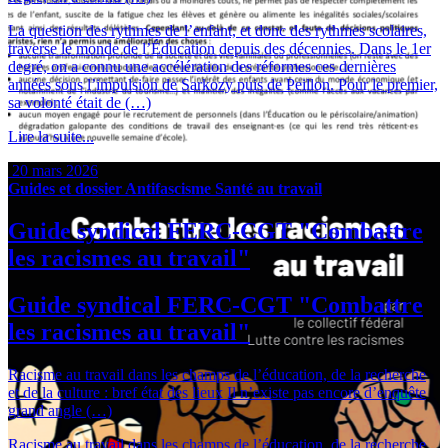
La question des rythmes de l’enfant, et donc des rythmes scolaires,
traverse le monde de l’Éducation depuis des décennies. Dans le 1er
degré, on a connu une accélération des réformes ces dernières
années sous l’impulsion de Sarkozy puis de Peillon. Pour le premier,
sa volonté était de (…)
Lire la suite...
20 mars 2026
Guides et dossier
Antifascisme
Santé au travail
Guide syndical FERC-CGT "Combattre
les racismes au travail"
Guide syndical FERC-CGT "Combattre
les racismes au travail"
Racisme au travail dans les champs de l’éducation, de la recherche
et de la culture : bref état des lieux Il n’existe pas encore d’enquête
grand angle (…)
Racisme au travail dans les champs de l’éducation, de la recherche