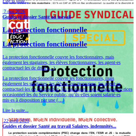
Lire la suite...
7 mai 2026
Guides et dossier
Santé au travail
La protection fonctionnelle
La protection fonctionnelle
La protection fonctionnelle couvre les fonctionnaires, mais
également les stagiaires, les élèves fonctionnaires, les agent·es
contractuel·les de droit (…)
La protection fonctionnelle couvre les fonctionnaires, mais
également les stagiaires, les élèves fonctionnaires, les agent·es
contractuel·les de droit public, les vacataires. Les collaborateur·rices
occasionnel·les du Service public, qu’ils·elles soient salarié·es
mis·es à disposition par une (…)
Lire la suite...
22 avril 2026
Guides et dossier
Santé au travail
Salaires, indemnités...