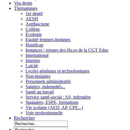
Vos droits
Thématiques
1er degré
AESH
Antifascisme
Collège
Écologie
Egalité femmes-hommes
Handicap
Instances : retours des élu.es de la CGT Educ
International
Interpro
Laïcité
Lycées généraux et technologiques
Non-titulaires
Personnels adminsitratifs
Salaires, indemnités...
Santé au travail
Service santé-social : AS, infirmière
Stagiaires, ESPE, formations
Vie scolaire (AED, AP, CPE...)
Voie professionnelle
Rechercher