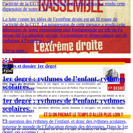
l’activité de la CGT. La progression de cette menace a rendu cette
dimension de notre (…)
La lutte contre les idées de l’extrême droite est un fil rouge de
l’activité de la CGT. La progression de cette menace a rendu cette
dimension de notre engagement plus fondamentale qu’elle ne l’a
jamais été La situation sociale, économique et démocratique sert de
carburant à l’extrême (…)
Lire la suite...
1er avril 2026
Guides et dossier
1er degré
1er degré : rythmes de l’enfant, rythmes
scolaires...
1er degré : rythmes de l’enfant, rythmes
scolaires...
La question des rythmes de l’enfant, et donc des rythmes scolaires,
traverse le monde de l’Éducation depuis des décennies. Dans le 1er
degré, on a connu (…)