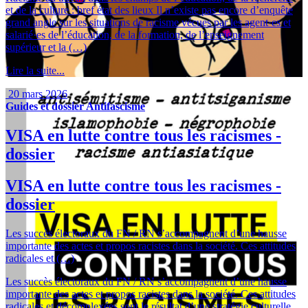
et de la culture : bref état des lieux Il n’existe pas encore d’enquête
grand angle sur les situations de racisme vécues par les agent·es et
salarié·es de l’éducation, de la formation, de l’enseignement
supérieur et la (…)
Lire la suite...
20 mars 2026
Guides et dossier
Antifascisme
VISA en lutte contre tous les racismes -
dossier
VISA en lutte contre tous les racismes -
dossier
Les succès électoraux du FN / RN s’accompagnent d’une hausse
importante des actes et propos racistes dans la société. Ces attitudes
radicales et (…)
Les succès électoraux du FN / RN s’accompagnent d’une hausse
importante des actes et propos racistes dans la société. Ces attitudes
radicales et décomplexées sont le résultat d’une stratégie culturelle