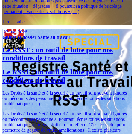
ministère ne prend toujours pas conscience des urgences. Face à
cette situation « dégradée », il poursuit sa politique de bricolage
permanent, avance des « solutions » (…)
Lire la suite...
22 mai 2026
Guides et dossier
Santé au travail
Le RSST : un outil de lutte pour nos
conditions de travail
Le RSST : un outil de lutte pour nos
conditions de travail
Les Droits à la santé et à la sécurité au travail sont souvent ignorés
ou méconnus des personnels. Pourtant, écrire toutes les situations
problématiques (…)
Les Droits à la santé et à la sécurité au travail sont souvent ignorés
ou méconnus des personnels. Pourtant, écrire toutes les situations
problématiques au travail doit être un réflexe. C’est essentiel pour
permettre de gagner de vraies améliorations ! Il existe plusieurs