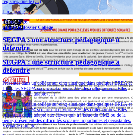
registres, que le (…)
Lire la suite...
13 mai 2026
Guides et dossier
Collège
SEGPA : une structure pédagogique à
défendre
SEGPA : une structure pédagogique à
défendre
Présentes dans un collège sur cinq ainsi que dans quelques EREA et
LEA, les SEGPA scolarisent environ 2 % des collégien·nes. Elles
offrent un cadre adapté (…)
Présentes dans un collège sur cinq ainsi que dans quelques EREA et
LEA, les SEGPA scolarisent environ 2 % des collégien·nes. Elles
offrent un cadre adapté aux élèves qui, à l’issue du CM2 ou de la
6ème, présentent des difficultés scolaires importantes et persistantes.
Véritable outil de (…)