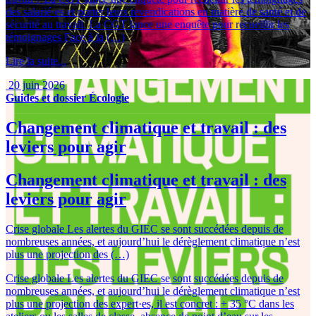
des salarié·es et porter leurs revendications en matière de santé et de
sécurité au travail. La CGT lance une enquête pour recueillir les
témoignages Face à la (…)
Lire la suite...
20 juin 2026
Guides et dossier
Écologie
Changement climatique et travail : des
leviers pour agir
Changement climatique et travail : des
leviers pour agir
Crise globale Les alertes du GIEC se sont succédées depuis de
nombreuses années, et aujourd’hui le dérèglement climatique n’est
plus une projection des (…)
Crise globale Les alertes du GIEC se sont succédées depuis de
nombreuses années, et aujourd’hui le dérèglement climatique n’est
plus une projection des expert·es, il est concret : + 35 °C dans les