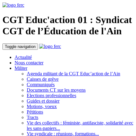
CGT Educ'action
01 : Syndicat
CGT de l’Éducation
de l'Ain
Toggle navigation
Actualité
Nous contacter
Militer
Agenda militant de la CGT Educ’action de l’Ain
Caisses de grève
Communiqués
Documents CT sur les moyens
Elections professionnelles
Guides et dossier
Motions, voeux
Pétitions
Tracts
Vie des collectifs : féministe, antifasciste, solidarité avec
les sans-papiers...
Vie syndicale : réunions, formations...