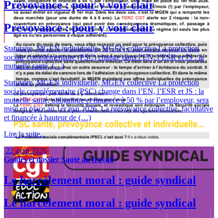
Prévoyance : pour y voir clair
Prévoyance : pour y voir clair
Statutaire, MGEN individuelle, MGEN collective La protection
sociale complémentaire (PSC) change dans l’EN, l’ESR et JS : la
mutuelle santé, (…)
Statutaire, MGEN individuelle, MGEN collective La protection
sociale complémentaire (PSC) change dans l’EN, l’ESR et JS : la
mutuelle santé, obligatoire et financée à 50 % par l’employeur, sera
mise en place au 1er mai 2026. La prévoyance collective, facultative
et financée à hauteur de (…)
Lire la suite...
22 avril 2026
Guides et dossier
Santé au travail
Le harcèlement moral : guide syndical
Le harcèlement moral : guide syndical