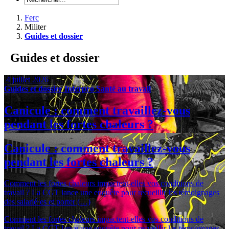
Ferc
Militer
Guides et dossier
Guides et dossier
4 juillet 2026
Guides et dossier
Interpro
Santé au travail
Canicule : comment travaillez-vous
pendant les fortes chaleurs ?
Canicule : comment travaillez-vous
pendant les fortes chaleurs ?
Comment les fortes chaleurs impactent-elles vos conditions de
travail ? La CGT lance une enquête pour recueillir les témoignages
des salarié·es et porter (…)
Comment les fortes chaleurs impactent-elles vos conditions de
travail ? La CGT lance une enquête pour recueillir les témoignages