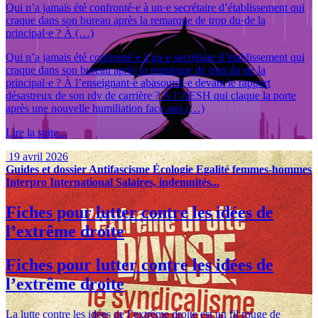
Qui n’a jamais été confronté·e à un·e secrétaire d’établissement qui
craque dans son bureau après la remarque de trop du·de la
principal·e ? À (…)
Qui n’a jamais été confronté·e à un·e secrétaire d’établissement qui
craque dans son bureau après la remarque de trop du·de la
principal·e ? À l’enseignant·e abasourdi·e devant le rapport
désastreux de son rdv de carrière ? À l’AESH qui claque la porte
après une nouvelle humiliation face aux (…)
Lire la suite...
19 avril 2026
Guides et dossier
Antifascisme
Écologie
Egalité femmes-hommes
Interpro
International
Salaires, indemnités...
Fiches pour lutter contre les idées de
l’extrême droite
Fiches pour lutter contre les idées de
l’extrême droite
La lutte contre les idées de l’extrême droite est un fil rouge de