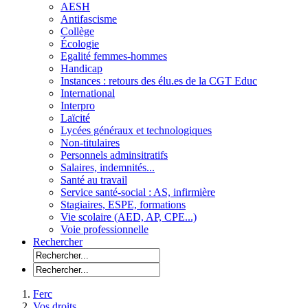
AESH
Antifascisme
Collège
Écologie
Egalité femmes-hommes
Handicap
Instances : retours des élu.es de la CGT Educ
International
Interpro
Laïcité
Lycées généraux et technologiques
Non-titulaires
Personnels adminsitratifs
Salaires, indemnités...
Santé au travail
Service santé-social : AS, infirmière
Stagiaires, ESPE, formations
Vie scolaire (AED, AP, CPE...)
Voie professionnelle
Rechercher
Ferc
Vos droits