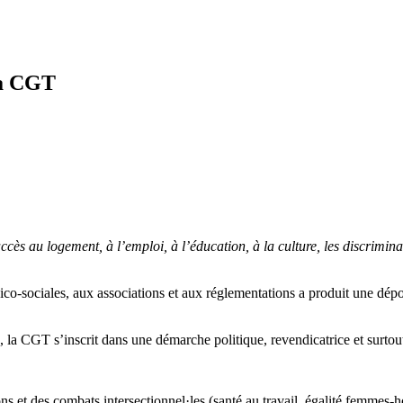
la CGT
accès au logement, à l’emploi, à l’éducation, à la culture, les discrimi
o-sociales, aux associations et aux réglementations a produit une dépolit
, la CGT s’inscrit dans une démarche politique, revendicatrice et surtou
ons et des combats intersectionnel·les (santé au travail, égalité femmes-h