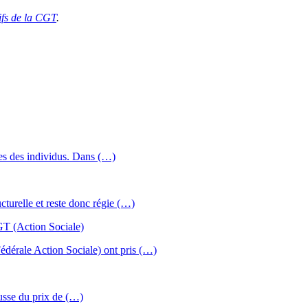
tifs de la CGT
.
ales des individus. Dans (…)
turelle et reste donc régie (…)
T (Action Sociale)
érale Action Sociale) ont pris (…)
ausse du prix de (…)