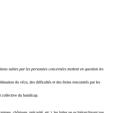
nations subies par les personnes concernées mettent en question les
isation du vécu, des difficultés et des freins rencontrés par les
t collective du handicap.
ommes, chômage, précarité, etc.), les luttes ne se hiérarchisant pas