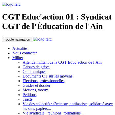
CGT Educ'action
01 : Syndicat
CGT de l’Éducation
de l'Ain
Toggle navigation
Actualité
Nous contacter
Militer
Agenda militant de la CGT Educ’action de l’Ain
Caisses de grève
Communiqués
Documents CT sur les moyens
Elections professionnelles
Guides et dossier
Motions, voeux
Pétitions
Tracts
Vie des collectifs : féministe, antifasciste, solidarité avec
les sans-papiers...
Vie syndicale : réunions, formations...