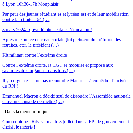
à Lyon 10h30-17h Monplaisir
Par peur des jeunes (étudiant-es et lycéen-es) et de leur mobilisation
contre la retraite à 64 (…)
8 mars 2024 : grève féministe dans l’éducation !
Après une année de casse sociale (loi plein-emploi, réforme des
retraites, etc), le président (…)
Kit militant contre l’extrême droite
Contre l’extrême droite, la CGT se mobilise et propose aux
salarié·es de s’organiser dans tous (…)
Il y a urgence... à ne pas reconduire Macron... à empêcher l’arrivée
du RN !
Emmanuel Macron a décidé seul de dissoudre l’Assemblée nationale
et assume ainsi de permettre (…)
Dans la même rubrique
Communiqué : Rdv salarial le 8 juillet dans la FP : le gouvernement
choisit le mépris !