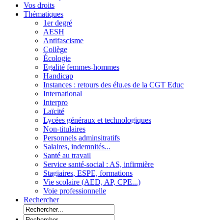
Vos droits
Thématiques
1er degré
AESH
Antifascisme
Collège
Écologie
Egalité femmes-hommes
Handicap
Instances : retours des élu.es de la CGT Educ
International
Interpro
Laïcité
Lycées généraux et technologiques
Non-titulaires
Personnels adminsitratifs
Salaires, indemnités...
Santé au travail
Service santé-social : AS, infirmière
Stagiaires, ESPE, formations
Vie scolaire (AED, AP, CPE...)
Voie professionnelle
Rechercher