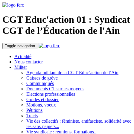
CGT Educ'action
01 : Syndicat
CGT de l’Éducation
de l'Ain
Toggle navigation
Actualité
Nous contacter
Militer
Agenda militant de la CGT Educ’action de l’Ain
Caisses de grève
Communiqués
Documents CT sur les moyens
Elections professionnelles
Guides et dossier
Motions, voeux
Pétitions
Tracts
Vie des collectifs : féministe, antifasciste, solidarité avec
les sans-papiers...
Vie syndicale : réunions, formations...