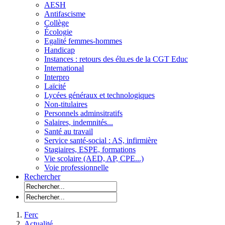
AESH
Antifascisme
Collège
Écologie
Egalité femmes-hommes
Handicap
Instances : retours des élu.es de la CGT Educ
International
Interpro
Laïcité
Lycées généraux et technologiques
Non-titulaires
Personnels adminsitratifs
Salaires, indemnités...
Santé au travail
Service santé-social : AS, infirmière
Stagiaires, ESPE, formations
Vie scolaire (AED, AP, CPE...)
Voie professionnelle
Rechercher
Ferc
Actualité